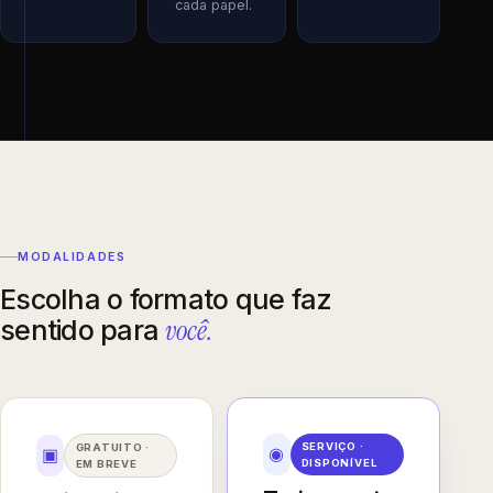
cada papel.
MODALIDADES
Escolha o formato que faz
você.
sentido para
SERVIÇO ·
GRATUITO ·
◉
▣
DISPONÍVEL
EM BREVE