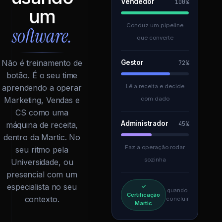
Vendedor
100%
um
Conduz um pipeline
software.
que converte
Não é treinamento de
Gestor
72%
botão. É o seu time
Lê a receita e decide
aprendendo a operar
com dado
Marketing, Vendas e
CS como uma
Administrador
45%
máquina de receita,
dentro da Martic. No
Faz a operação rodar
seu ritmo pela
sozinha
Universidade, ou
presencial com um
especialista no seu
✓
quando
Certificação
contexto.
concluir
Martic