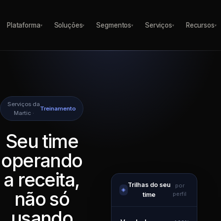
Plataforma
Soluções
Segmentos
Serviços
Recursos
▾
▾
▾
▾
▾
Serviços da
Treinamento
Martic ·
Seu time
operando
a receita,
Trilhas do seu
por
◈
não só
perfil
time
usando