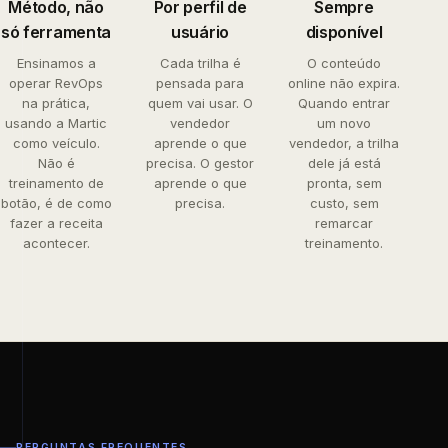
Método, não
Por perfil de
Sempre
só ferramenta
usuário
disponível
Ensinamos a
Cada trilha é
O conteúdo
operar RevOps
pensada para
online não expira.
na prática,
quem vai usar. O
Quando entrar
usando a Martic
vendedor
um novo
como veículo.
aprende o que
vendedor, a trilha
Não é
precisa. O gestor
dele já está
treinamento de
aprende o que
pronta, sem
botão, é de como
precisa.
custo, sem
fazer a receita
remarcar
acontecer.
treinamento.
PERGUNTAS FREQUENTES