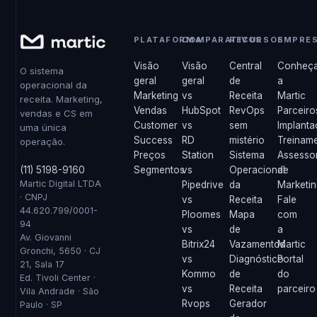
PLATAFORMA
COMPARATIVOS
RECURSOS
EMPRE
Visão
Visão
Central
Conheç
O sistema
geral
geral
de
a
operacional da
Marketing
vs
Receita
Martic
receita. Marketing,
Vendas
HubSpot
RevOps
Parceiro
vendas e CS em
Customer
vs
sem
Implant
uma única
Success
RD
mistério
Treinam
operação.
Preços
Station
Sistema
Assesso
(11) 5198-9160
Segmentos
vs
Operacional
de
Martic Digital LTDA
Pipedrive
da
Marketi
· CNPJ
vs
Receita
Fale
44.620.799/0001-
Ploomes
Mapa
com
94
vs
de
a
Av. Giovanni
Bitrix24
Vazamentos
Martic
Gronchi, 5650 · CJ
vs
Diagnóstico
Portal
21, Sala 17
Kommo
de
do
Ed. Tivoli Center ·
vs
Receita
parceiro
Vila Andrade · São
Rvops
Gerador
Paulo · SP