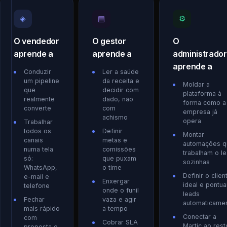
◈
▤
⚙
O vendedor
O gestor
O
aprende a
aprende a
administrador
aprende a
Conduzir
Ler a saúde
um pipeline
da receita e
Moldar a
que
decidir com
plataforma à
realmente
dado, não
forma como a
converte
com
empresa já
achismo
opera
Trabalhar
todos os
Definir
Montar
canais
metas e
automações q
numa tela
comissões
trabalham o l
só:
que puxam
sozinhas
WhatsApp,
o time
Definir o clien
e-mail e
Enxergar
ideal e pontua
telefone
onde o funil
leads
Fechar
vaza e agir
automaticame
mais rápido
a tempo
Conectar a
com
Cobrar SLA
Martic ao rest
proposta e