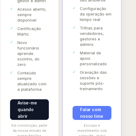
gestor e admin
Configuração
Acesso aberto,
da operação em
sempre
tempo real
disponível
Trilhas para
Certificação
vendedores,
Martic
gestores e
Novo
admins
funcionário
Material de
aprende
apoio
sozinho, do
personalizado
zero
Gravação das
Conteúdo
sessões e
sempre
suporte pós-
atualizado com
treinamento
a plataforma
Avise-me
quando
Falar com
abrir
nosso time
Em construção, parte
Escopo e
da nossa missão de
investimento sob
tornar RevOps
consulta · inclui