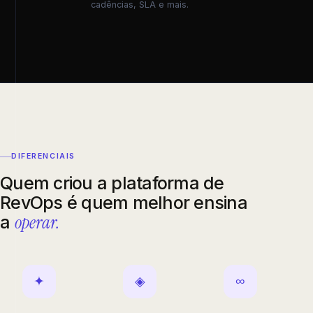
cadências, SLA e mais.
DIFERENCIAIS
Quem criou a plataforma de
RevOps é quem melhor ensina
operar.
a
✦
◈
∞