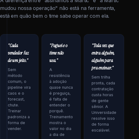
A diferença entre "assinamos a Martic" e "a Martic
mudou nossa operação" não está na ferramenta,
está em quão bem o time sabe operar com ela.
"Cada
"Paguei e o
"Toda vez que
vendedor faz
time não
entra alguém,
de um jeito."
usa."
alguém para
pra ensinar."
Sem
A
método
resistência
Sem trilha
comum, o
à adoção
pronta, cada
pipeline vira
quase nunca
contratação
caos e o
é preguiça,
custa horas
forecast,
é falta de
de gente
chute.
entender o
sênior. A
Treinar
porquê.
Universidade
padroniza a
Treinamento
resolve isso
forma de
mostra o
de forma
vender.
valor no dia
escalável.
a dia de