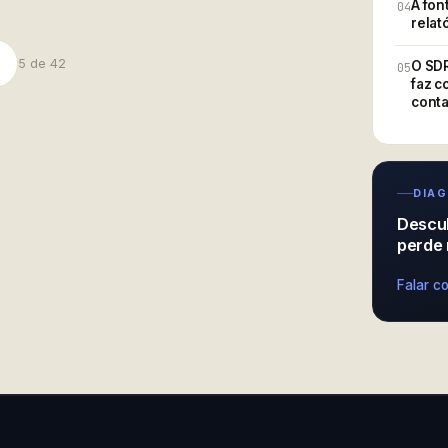
o que aconte
A fon
04
relat
5
de
42
O SDR
05
faz c
conta
DIAG
Descu
perde 
voz é receita, não anexo
Falar c