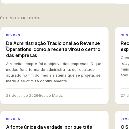
ÚLTIMOS ARTIGOS
REVOPS
CUS
Da Administração Tradicional ao Revenue
Rec
Operations: como a receita virou o centro
exp
das empresas
Conq
rela
A receita sempre foi o objetivo das empresas. O que
mais
mudou foi a forma de administrá-la: de resultado
esqu
apurado no fim do mês a sistema que se projeta, se
mede e se otimiza continuamente.
28 de jul. de 2026
Equipe Martic
27 d
CLIQUE
REVOPS
REV
A fonte única da verdade: por que três
O S