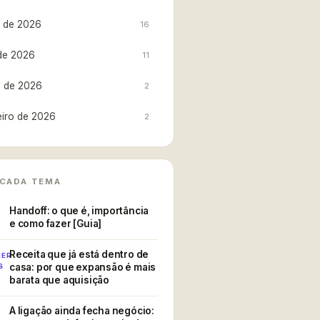
 de 2026
16
de 2026
11
 de 2026
2
eiro de 2026
2
UE JÁ ESTÁ DENTRO DE CASA
 CADA TEMA
Handoff: o que é, importância
e como fazer [Guia]
EXPANDIR CLIENTE
Receita que já está dentro de
MER
casa: por que expansão é mais
S
FECHAMENTO
barata que aquisição
barato
A ligação ainda fecha negócio: