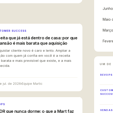
Junho
Maio 
Março
TOMER SUCCESS
eita que já está dentro de casa: por que
Fever
ansão é mais barata que aquisição
RECEITA Q
uistar cliente novo é caro e lento. Ampliar a
ção com quem já confia em você é a receita
 barata e mais previsível que existe, e a mais
UM DE
ecida.
REVOPS
e jul. de 2026
Equipe Martic
ADQUIRIR NOVO
CUSTO
SUCCES
caro
o abismo
OPS
VENDAS
DR que nunca dorme: o que a Mart faz