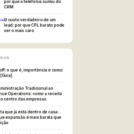
por que a telefonia sumiu do
CRM
 O SDR QUE NUNCA DORME
quem já confia compra de nov
O custo verdadeiro de um
ING
lead: por que CPL barato pode
ser o mais caro
?
IDOS
ff: o que é, importância e como
Mart
 [Guia]
ceiro não sabe
ministração Tradicional ao
IA
ue Operations: como a receita
 o centro das empresas
ta que já está dentro de casa:
ue expansão é mais barata que
ição