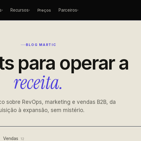
s
Recursos
Parceiros
Preços
▾
▾
▾
BLOG MARTIC
ts para operar a
receita.
co sobre RevOps, marketing e vendas B2B, da
uisição à expansão, sem mistério.
Vendas
12