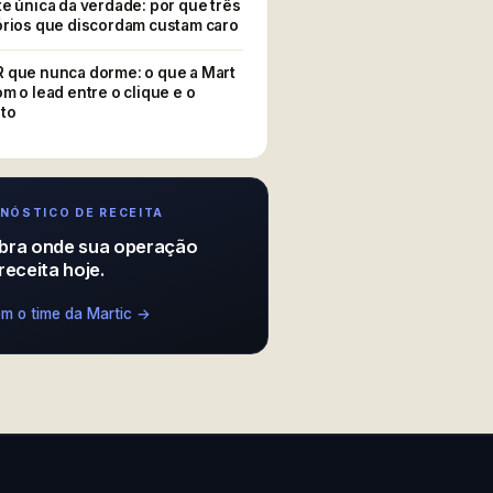
ce entre o clique e o contato
te única da verdade: por que três
órios que discordam custam caro
 que nunca dorme: o que a Mart
om o lead entre o clique e o
to
NÓSTICO DE RECEITA
bra onde sua operação
receita hoje.
om o time da Martic →