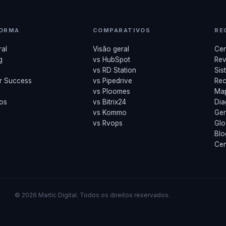
FORMA
COMPARATIVOS
RE
ral
Visão geral
Cen
g
vs HubSpot
Rev
vs RD Station
Sis
r Success
vs Pipedrive
Rec
vs Ploomes
Ma
os
vs Bitrix24
Dia
vs Kommo
Ge
vs Rvops
Glo
Blo
Cen
© 2026 Martic Digital. Todos os direitos reservados.