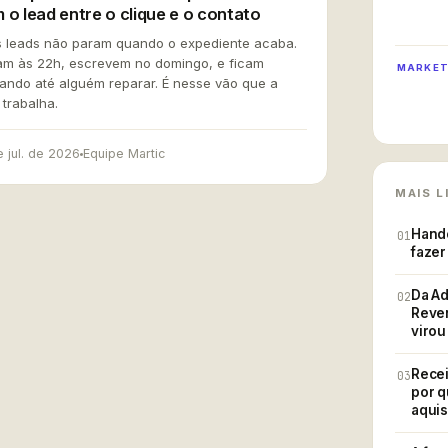
 o lead entre o clique e o contato
O LEAD SE PERDE AQUI
MA FONTE ÚNICA DA VERDADE
 leads não param quando o expediente acaba.
MART ·
CAC alto, ciclo longo
am às 22h, escrevem no domingo, e ficam
MARKET
iando até alguém reparar. É nesse vão que a
 trabalha.
e jul. de 2026
Equipe Martic
180
MAIS L
Hando
01
fazer
CRM registra
finan
Da Ad
02
Reven
GAÇÃO AINDA FECHA NEGÓCIO
virou
Recei
03
 números, nenhuma verdade
por q
aquis