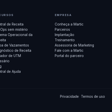
CURSOS
EMPRESA
tral de Receita
Conheça a Martic
Ops sem mistério
Parceiros
tema Operacional da
Implantação
eita
Treinamento
pa de Vazamentos
Assessoria de Marketing
gnóstico de Receita
Fale com a Martic
rador de UTM
Portal do parceiro
ssário
g
tral de Ajuda
Privacidade
Termos de uso
·