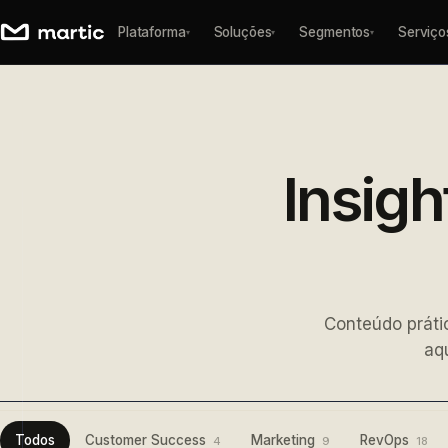
Plataforma
Soluções
Segmentos
Serviço
▾
▾
▾
Insigh
Conteúdo práti
aq
Todos
Customer Success
Marketing
RevOps
4
9
18