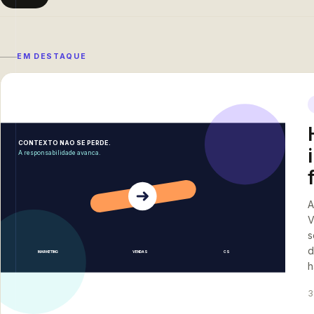
EM DESTAQUE
CONTEXTO NAO SE PERDE.
A responsabilidade avanca.
A
V
s
d
MARKETING
VENDAS
CS
h
3