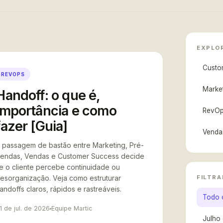
EXPLO
Custo
REVOPS
Marke
Handoff: o que é,
importância e como
RevO
fazer [Guia]
Venda
 passagem de bastão entre Marketing, Pré-
endas, Vendas e Customer Success decide
e o cliente percebe continuidade ou
FILTRA
esorganização. Veja como estruturar
andoffs claros, rápidos e rastreáveis.
Todo 
1 de jul. de 2026
Equipe Martic
Julho