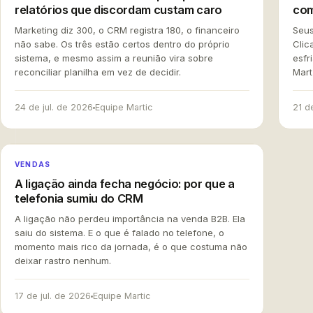
relatórios que discordam custam caro
com
U
Marketing diz 300, o CRM registra 180, o financeiro
Seus
não sabe. Os três estão certos dentro do próprio
Clic
sistema, e mesmo assim a reunião vira sobre
esfr
reconciliar planilha em vez de decidir.
Mart
24 de jul. de 2026
Equipe Martic
21 d
300
VENDAS
A ligação ainda fecha negócio: por que a
marketing diz
telefonia sumiu do CRM
A ligação não perdeu importância na venda B2B. Ela
A LI
saiu do sistema. E o que é falado no telefone, o
momento mais rico da jornada, é o que costuma não
deixar rastro nenhum.
três
17 de jul. de 2026
Equipe Martic