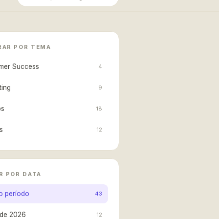
RAR POR TEMA
mer Success
4
ting
9
ps
18
s
12
R POR DATA
o período
43
 de 2026
12