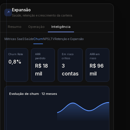
Expansão
↗
Saúde, retenção e crescimento da carteira.
Resumo
Operação
Inteligência
Métricas SaaS
Saúde
Churn
NPS
LTV
Retenção e Expansão
Churn Rate
ARR
Em risco
ARR em
perdido
crítico
risco
0,8%
R$ 18
3
R$ 96
mil
contas
mil
Evolução de churn · 12 meses