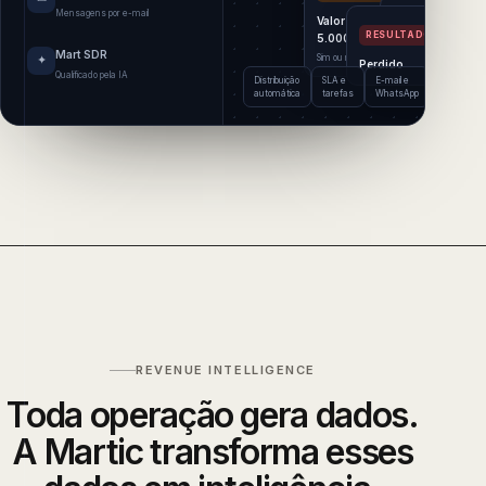
Mensagens por e-mail
Valor acima de R$
RESULTADO
RESULTADO
5.000?
Ganho
Mart SDR
✦
Sim ou não, direcionando o fluxo.
Perdido
Qualificado pela IA
Distribuição
SLA e
E-mail e
Atualizaçã
automática
tarefas
WhatsApp
de pipeline
REVENUE INTELLIGENCE
Toda operação gera dados.
A Martic transforma esses