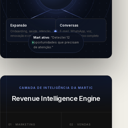
Expansão
Conversas
Onboarding, saúde, retenção,
E-mail, WhatsApp, voz,
renovação e crescimento
reuniões e histórico completo
Mart ativo:
“Detectei 12
oportunidades que precisam
de atenção.”
CAMADA DE INTELIGÊNCIA DA MARTIC
Revenue Intelligence Engine
01 · MARKETING
02 · VENDAS