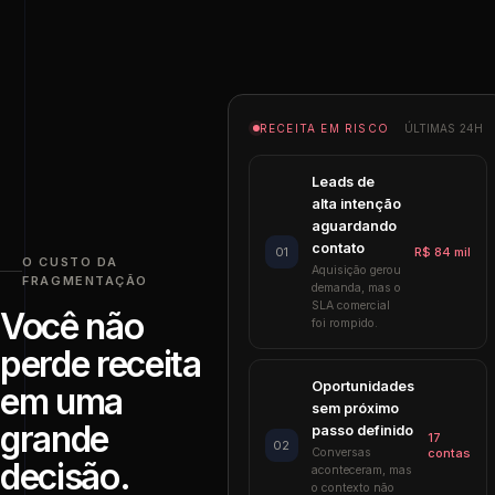
RECEITA EM RISCO
ÚLTIMAS 24H
Leads de
alta intenção
aguardando
contato
01
R$ 84 mil
O CUSTO DA
Aquisição gerou
FRAGMENTAÇÃO
demanda, mas o
SLA comercial
Você não
foi rompido.
perde receita
Oportunidades
em uma
sem próximo
grande
passo definido
17
02
Conversas
contas
decisão.
aconteceram, mas
o contexto não