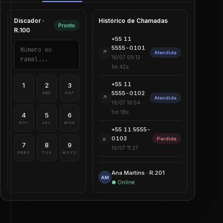
Discador ·
Histórico de Chamadas
Pronto
R.100
+55 11
5555-0101
Número ou
↗
Atendida
16/07 09:12 ·
ramal...
1m 42s
+55 11
1
2
3
5555-0102
ABC
DEF
↗
Atendida
16/07 10:54 ·
5m 18s
4
5
6
GHI
JKL
MNO
+55 11 5555-
↙
0103
Perdida
7
8
9
16/07 11:27
PQRS
TUV
WXYZ
Ana Martins · R.201
AM
● Online