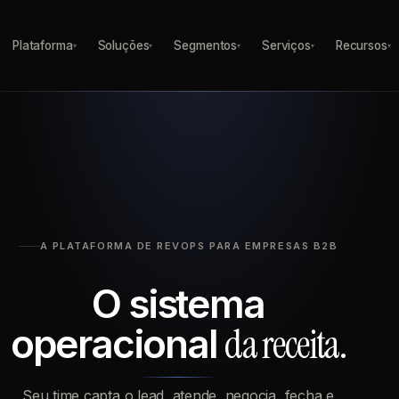
Plataforma
Soluções
Segmentos
Serviços
Recursos
▾
▾
▾
▾
▾
A PLATAFORMA DE REVOPS PARA EMPRESAS B2B
O sistema
da receita.
operacional
Seu time capta o lead, atende, negocia, fecha e