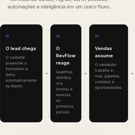
automações e inteligência em um único fluxo.
01
02
03
O lead chega
O
Vendas
RevFlow
assume
O visitante
reage
preenche o
O vendedor
formulário e
trabalha e-
Qualifica,
entra
mail, pipeline,
distribui,
automaticamente
contatos e
cria
na Martic.
oportunidades.
tarefas e
executa
os
primeiros
passos.