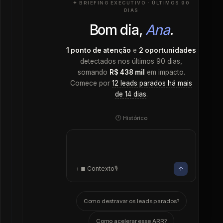
✦ BRIEFING EXECUTIVO · ÚLTIMOS 90
DIAS
Bom dia,
Ana
.
1 ponto de atenção
e
2 oportunidades
detectados nos últimos 90 dias,
somando
R$ 438 mil
em impacto.
Comece por
12 leads parados há mais
de 14 dias
.
🕐 Histórico
↑
＋
≣ Contexto
🎙
Como destravar os leads parados?
Como acelerar esse ARR?