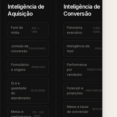
Inteligência de
Inteligência de
Aquisição
Conversão
Funil de
Panorama
ADS →
VISÃO
CRM
GERAL
mídia
executivo
Jornada de
Inteligência de
TOUCHPOINTS
PIPELINE
conversão
funil
Formulários
Performance
ATRIBUIÇÃO
e origens
por
PRODUTIVIDADE
vendedor
SLA e
qualidade
Forecast e
VELOCIDADE
PREVISIBILIDADE
do
projeções
atendimento
Metas e taxas
RESULTADO
Metas e
de conversão
CPL · CAC
· ROAS
performance