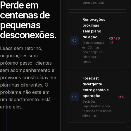
Perde em
virou execução.
centenas de
Renovações
pequenas
próximas
sem plano
desconexões.
de ação
R$ 126
03
mil
O risco surgiu
Leads sem retorno,
em CS, mas
não chegou à
negociações sem
liderança a
tempo.
próximo passo, clientes
sem acompanhamento e
previsões construídas em
Forecast
planilhas diferentes. O
divergente
entre gestão e
problema não está em
operação
04
−18%
um departamento. Está
Decisões
entre eles.
importantes sendo
tomadas com bases
diferentes.