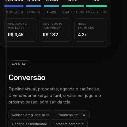
IMPRESSÕES
CLIQUES
LEADS
QUALIFICADOS
CONVERTIDOS
CPL (CUSTO
CAC (CUSTO
ROAS
POR LEAD)
POR VENDA)
ESTIMADO
R$ 3,45
R$ 182
4,2x
VENDAS
Conversão
Pipeline visual, propostas, agenda e cadências.
O vendedor enxerga o funil, o valor em jogo e o
próximo passo, sem sair da tela.
Kanban drag-and-drop
Propostas em PDF
Cadências multicanal
Forecast comercial