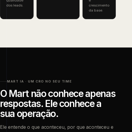
qualidade
e
dos leads.
crescimento
da base.
MART IA · UM CRO NO SEU TIME
O Mart não conhece apenas
respostas. Ele conhece a
sua operação.
Ele entende o que aconteceu, por que aconteceu e