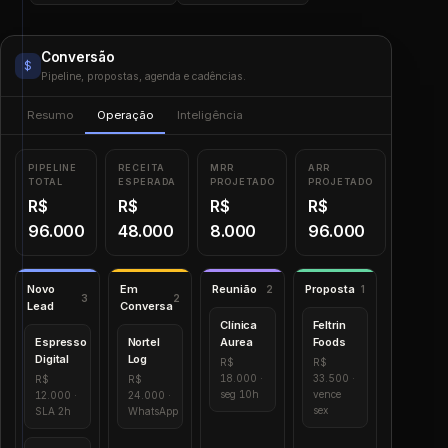
Conversão
$
Pipeline, propostas, agenda e cadências.
Resumo
Operação
Inteligência
PIPELINE
RECEITA
MRR
ARR
TOTAL
ESPERADA
PROJETADO
PROJETADO
R$
R$
R$
R$
96.000
48.000
8.000
96.000
Novo
Em
Reunião
Proposta
2
1
3
2
Lead
Conversa
Clínica
Feltrin
Espresso
Nortel
Aurea
Foods
Digital
Log
R$
R$
18.000 ·
33.500 ·
R$
R$
seg 10h
vence
12.000 ·
24.000 ·
sex
SLA 2h
WhatsApp