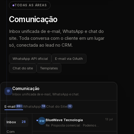
TODAS AS ÁREAS
Comunicação
Inbox unificada de e-mail, WhatsApp e chat do
site. Toda conversa com o cliente em um lugar
só, conectada ao lead no CRM.
WhatsApp API oficial
E-mail via OAuth
Chat do site
Templates
Comunicação
💬
Inbox unificada de e-mail, WhatsApp e chat.
E-mail
WhatsApp
Chat do Site
99+
19
32
13 jul
BlueWave Tecnologia
BW
Inbox
28
Re: Proposta comercial · Podemos
avançar com a próxima etapa?
Com