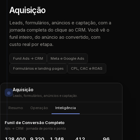
Aquisição
Leads, formulários, anúncios e captação, com a
jornada completa do clique ao CRM. Você vê o
funil inteiro, do anúncio ao convertido, com
custo real por etapa.
Funil Ads → CRM
Meta e Google Ads
Formulários e landing pages
CPL, CAC e ROAS
Aquisição
◎
Leads, formulários, anúncios e captação.
Resumo
Operação
Inteligência
Funil de Conversão Completo
Ads → CRM · jornada de ponta a ponta
128.400
9.320
1.248
412
96