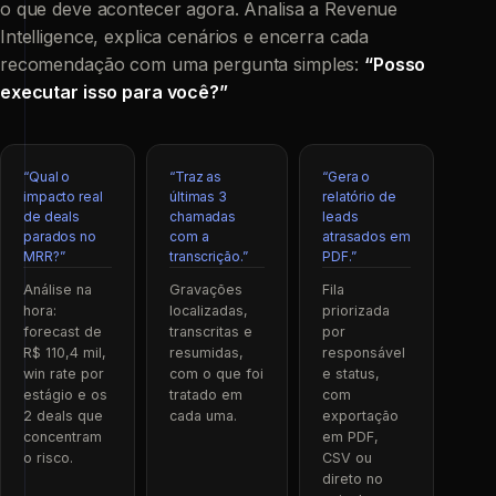
o que deve acontecer agora. Analisa a Revenue
Intelligence, explica cenários e encerra cada
recomendação com uma pergunta simples:
“Posso
executar isso para você?”
“Qual o
“Traz as
“Gera o
impacto real
últimas 3
relatório de
de deals
chamadas
leads
parados no
com a
atrasados em
MRR?”
transcrição.”
PDF.”
Análise na
Gravações
Fila
hora:
localizadas,
priorizada
forecast de
transcritas e
por
R$ 110,4 mil,
resumidas,
responsável
win rate por
com o que foi
e status,
estágio e os
tratado em
com
2 deals que
cada uma.
exportação
concentram
em PDF,
o risco.
CSV ou
direto no