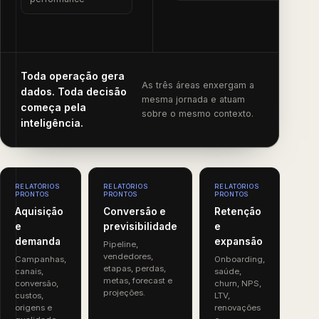
Toda operação gera
As três áreas enxergam a
dados. Toda decisão
mesma jornada e atuam
começa pela
sobre o mesmo contexto.
inteligência.
RELATÓRIOS
RELATÓRIOS
RELATÓRIOS
PRONTOS
PRONTOS
PRONTOS
Aquisição
Conversão e
Retenção
e
previsibilidade
e
demanda
expansão
Pipeline,
vendedores,
Campanhas,
Onboarding,
etapas, perdas,
canais,
saúde,
metas, forecast e
conversão,
churn, NPS,
projeções.
custos,
LTV,
origens e
renovações