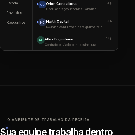
Estrela
13 jul
Orion Consultoria
OC
Documentação recebida · análise
Enviados
concluída pela equipe
13 jul
North Capital
Rascunhos
NC
Reunião confirmada para quinta-feira
às 10h
12 jul
Atlas Engenharia
AE
Contrato enviado para assinatura
digital
O AMBIENTE DE TRABALHO DA RECEITA
Sua equipe trabalha dentro