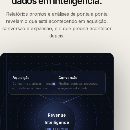
dados em
inteligência.
Relatórios prontos e análises de ponta a ponta
revelam o que está acontecendo em aquisição,
conversão e expansão, e o que precisa acontecer
depois.
Aquisição
Conversão
Campanhas, origem, intenção
Pipeline, contatos, propostas,
e qualidade da demanda
objeções e velocidade
Revenue
Intelligence
CONTEXTO VIVO