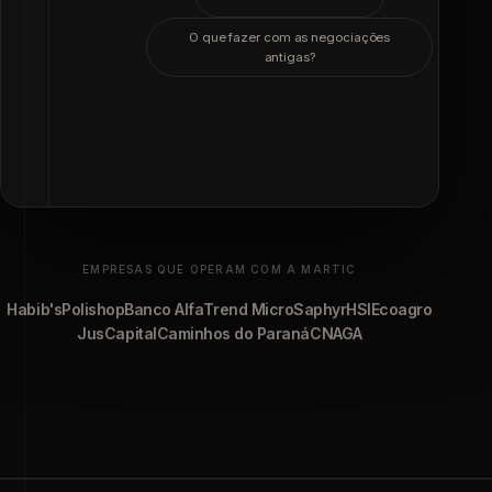
O que fazer com as negociações
antigas?
EMPRESAS QUE OPERAM COM A MARTIC
Habib's
Polishop
Banco Alfa
Trend Micro
Saphyr
HSI
Ecoagro
JusCapital
Caminhos do Paraná
CNAGA